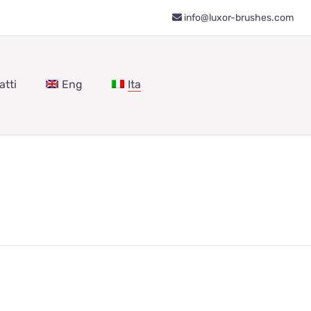
info@luxor-brushes.com
atti
Eng
Ita