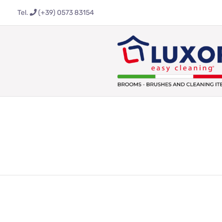
Salta
Tel.
(+39) 0573 83154
al
contenuto