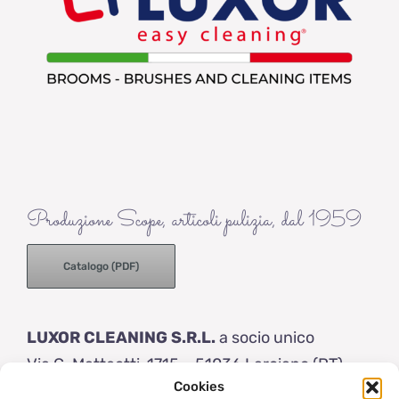
Produzione Scope, articoli pulizia, dal 1959
Catalogo (PDF)
LUXOR CLEANING S.R.L.
a socio unico
Via G. Matteotti, 1715 – 51036 Larciano (PT)
Cookies
Italy