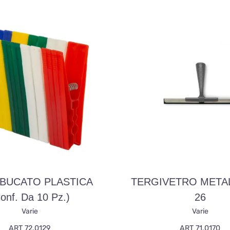
 BUCATO PLASTICA
TERGIVETRO META
onf. Da 10 Pz.)
26
Varie
Varie
ART 72.0129
ART 71.0170