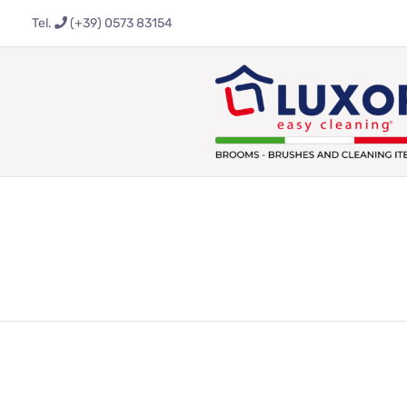
Salta
Tel.
(+39) 0573 83154
al
contenuto