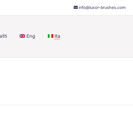
info@luxor-brushes.com
atti
Eng
Ita