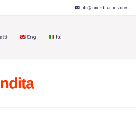
info@luxor-brushes.com
atti
Eng
Ita
ndita