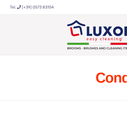
Salta
Tel.
(+39) 0573 83154
al
contenuto
Cond