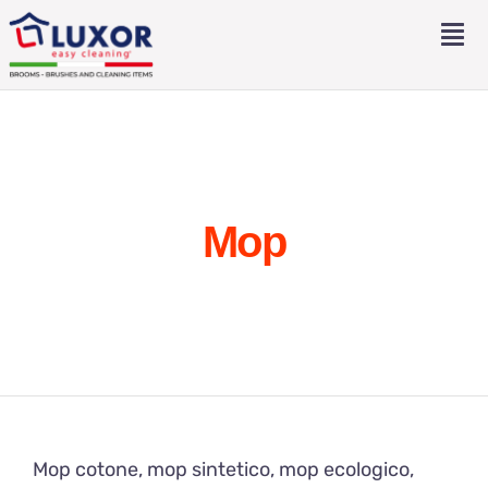
Salta
Tog
al
Nav
contenuto
Home
Profilo
Mop
Prodotti
Contatti
Eng
Ita
Mop cotone, mop sintetico, mop ecologico,