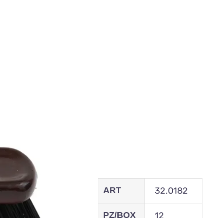
ART
32.0182
PZ/BOX
12