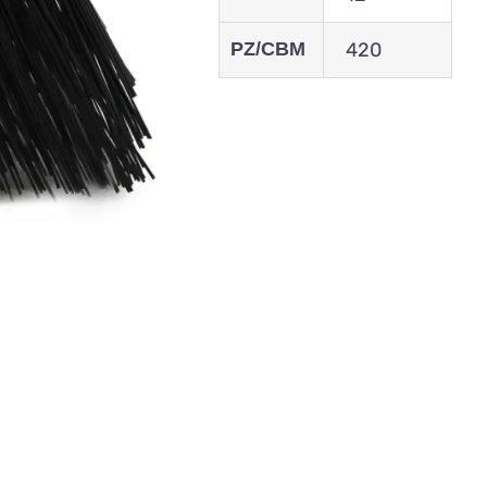
PZ/CBM
420