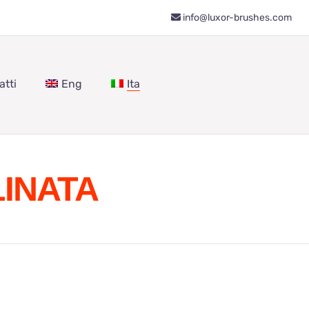
info@luxor-brushes.com
atti
Eng
Ita
LINATA