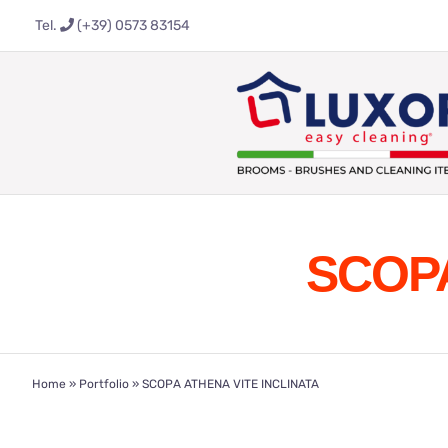
Salta
Tel.
(+39) 0573 83154
al
contenuto
SCOPA
Home
»
Portfolio
»
SCOPA ATHENA VITE INCLINATA