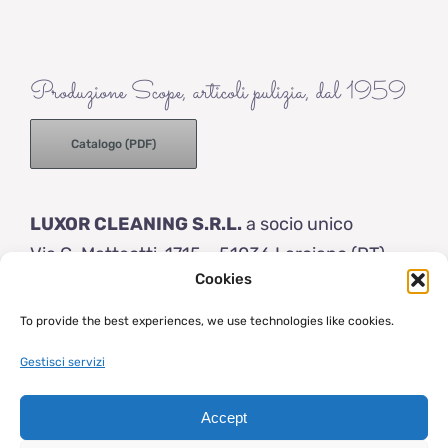
Produzione Scope, articoli pulizia, dal 1959
Catalogo (PDF)
LUXOR CLEANING S.R.L.
a socio unico
Via G. Matteotti, 1715 – 51036 Larciano (PT)
Cookies
Italy
Tel: (+39) 0573 83154
To provide the best experiences, we use technologies like cookies.
info@luxor-brushes.com
Gestisci servizi
Accept
© 2023 | Luxor Brushes | Capitale sociale € 50.000 i.v. | VAT P.IVA