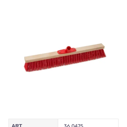
ART
36.0475