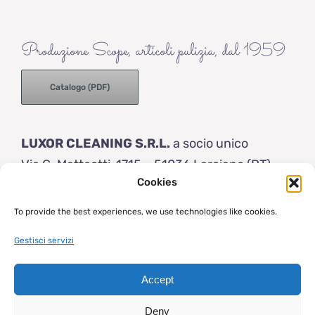
Produzione Scope, articoli pulizia, dal 1959
Catalogo (PDF)
LUXOR CLEANING S.R.L.
a socio unico
Via G. Matteotti, 1715 – 51036 Larciano (PT)
Cookies
Italy
Tel: (+39) 0573 83154
To provide the best experiences, we use technologies like cookies.
info@luxor-brushes.com
Gestisci servizi
Accept
© 2023 | Luxor Brushes | Capitale sociale € 50.000 i.v. | VAT P.IVA
- Cod. Fiscale: IT 01205800475 |
Condizioni di vendita
|
Privacy
Deny