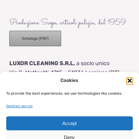
Produzione Scope, articoli pulizia, dal 1959
Catalogo (PDF)
LUXOR CLEANING S.R.L.
a socio unico
Via G. Matteotti, 1715 – 51036 Larciano (PT)
Cookies
Italy
Tel: (+39) 0573 83154
To provide the best experiences, we use technologies like cookies.
info@luxor-brushes.com
Gestisci servizi
Accept
© 2023 | Luxor Brushes | Capitale sociale € 50.000 i.v. | VAT P.IVA
- Cod. Fiscale: IT 01205800475 |
Condizioni di vendita
|
Privacy
Deny