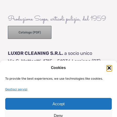
Produzione Scope, articoli pulizia, dal 1959
Catalogo (PDF)
LUXOR CLEANING S.R.L.
a socio unico
Via G. Matteotti, 1715 – 51036 Larciano (PT)
Cookies
Italy
Tel: (+39) 0573 83154
To provide the best experiences, we use technologies like cookies.
info@luxor-brushes.com
Gestisci servizi
Accept
© 2023 | Luxor Brushes | Capitale sociale € 50.000 i.v. | VAT P.IVA
- Cod. Fiscale: IT 01205800475 |
Condizioni di vendita
|
Privacy
Deny